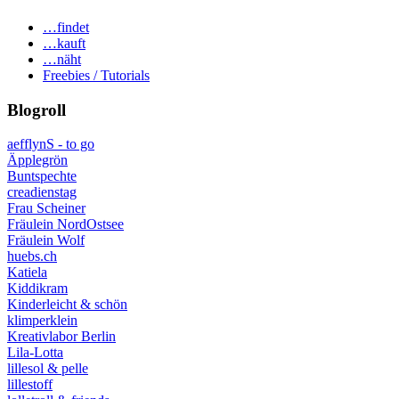
…findet
…kauft
…näht
Freebies / Tutorials
Blogroll
aefflynS - to go
Äpplegrön
Buntspechte
creadienstag
Frau Scheiner
Fräulein NordOstsee
Fräulein Wolf
huebs.ch
Katiela
Kiddikram
Kinderleicht & schön
klimperklein
Kreativlabor Berlin
Lila-Lotta
lillesol & pelle
lillestoff