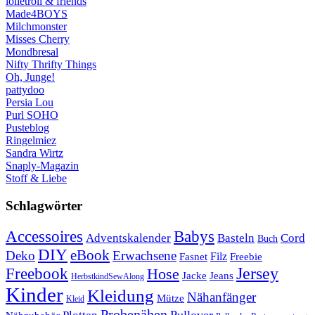
lolletroll & friends
Made4BOYS
Milchmonster
Misses Cherry
Mondbresal
Nifty Thrifty Things
Oh, Junge!
pattydoo
Persia Lou
Purl SOHO
Pusteblog
Ringelmiez
Sandra Wirtz
Snaply-Magazin
Stoff & Liebe
Schlagwörter
Babys
Accessoires
Cord
Adventskalender
Basteln
Buch
DIY
eBook
Deko
Erwachsene
Filz
Fasnet
Freebie
Freebook
Jersey
Hose
Jacke
Jeans
HerbstkindSewAlong
Kinder
Kleidung
Nähanfänger
Mütze
Kleid
Probenähen
Plotten
Pullover