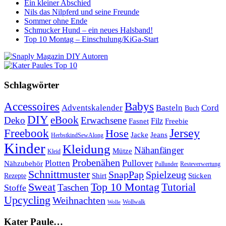
Ein kleiner Abschied
Nils das Nilpferd und seine Freunde
Sommer ohne Ende
Schmucker Hund – ein neues Halsband!
Top 10 Montag – Einschulung/KiGa-Start
Schlagwörter
Babys
Accessoires
Cord
Adventskalender
Basteln
Buch
DIY
eBook
Deko
Erwachsene
Filz
Fasnet
Freebie
Freebook
Jersey
Hose
Jacke
Jeans
HerbstkindSewAlong
Kinder
Kleidung
Nähanfänger
Mütze
Kleid
Probenähen
Plotten
Pullover
Nähzubehör
Pullunder
Resteverwertung
Schnittmuster
SnapPap
Spielzeug
Shirt
Sticken
Rezepte
Sweat
Top 10 Montag
Tutorial
Taschen
Stoffe
Upcycling
Weihnachten
Wollwalk
Wolle
Kater Paule…