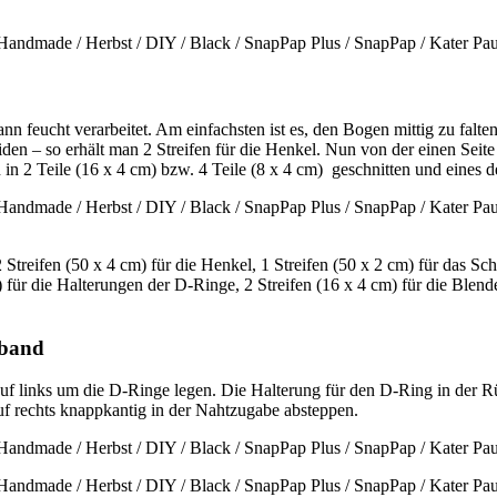
 feucht verarbeitet. Am einfachsten ist es, den Bogen mittig zu falte
n­ – so erhält man 2 Streifen für die Henkel. Nun von der einen Seit
n 2 Teile (16 x 4 cm) bzw. 4 Teile (8 x 4 cm) geschnitten und eines de
treifen (50 x 4 cm) für die Henkel, 1 Streifen (50 x 2 cm) für das Sch
ür die Halterungen der D-Ringe, 2 Streifen (16 x 4 cm) für die Blenden
lband
ks auf links um die D-Ringe legen. Die Halterung für den D-Ring in der
auf rechts knappkantig in der Nahtzugabe absteppen.