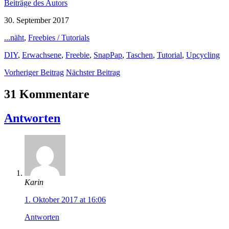
Beiträge des Autors
30. September 2017
...näht
,
Freebies / Tutorials
DIY
,
Erwachsene
,
Freebie
,
SnapPap
,
Taschen
,
Tutorial
,
Upcycling
Vorheriger Beitrag
Nächster Beitrag
31 Kommentare
Antworten
Karin
1. Oktober 2017 at 16:06
Antworten