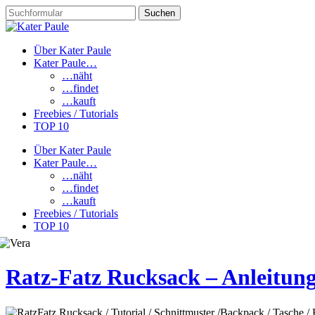
Über Kater Paule
Kater Paule…
…näht
…findet
…kauft
Freebies / Tutorials
TOP 10
Über Kater Paule
Kater Paule…
…näht
…findet
…kauft
Freebies / Tutorials
TOP 10
Ratz-Fatz Rucksack – Anleitun